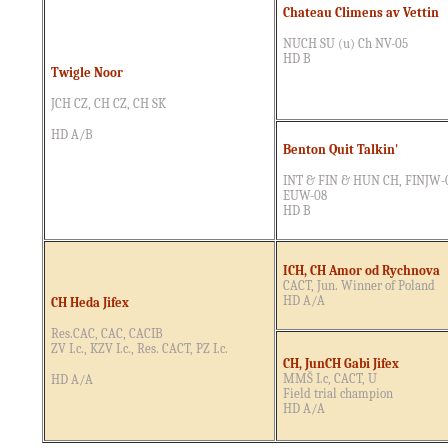
Chateau Climens av Vettin
NUCH SU (u) Ch NV-05
HD B
Twigle Noor
JCH CZ, CH CZ, CH SK
HD A/B
Benton Quit Talkin'
INT
& FIN & HUN CH, FINJW
-
EUW-08
HD B
ICH, CH Amor od Rychnova
CACT, Jun. Winner of Poland
HD A/A
CH Heda Jifex
Res.CAC, CAC, CACIB
ZV I.c., KZV I.c., Res. CACT, PZ I.c.
CH, JunCH Gabi Jifex
MMŠ I.c, CACT, U
HD A/A
Field trial champion
HD A/A