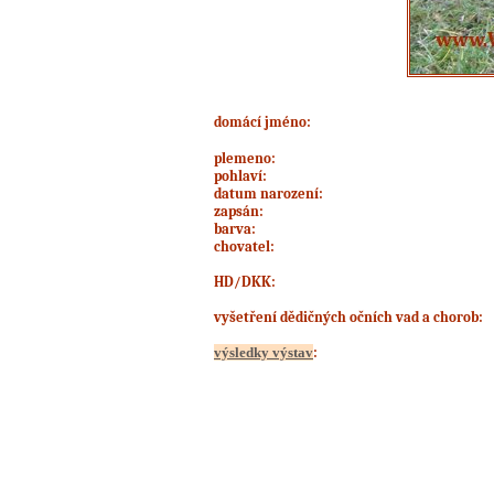
domácí jméno
:
plemeno:
pohlaví:
datum narození:
zapsán:
barva:
chovatel:
HD/DKK:
vyšetření dědičných očních vad a chorob:
výsledky výstav
: