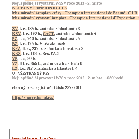
Nejúspěšnější výstavní WSS v roce 2012 - 2. místo
KLUBOVÝ ŠAMPION KCHLS
Mezinárodní šampion krásy - Champion International de Beauté - C.I.B.
Mezinárodní výstavní šampion - Champion International d'Exposition - 
ZV
, I. c., 184 b., známka z hlasitosti: 3
KZV
, I. c., 192 b.,
CACT
, známka z hlasitosti: 4
PZ
, I. c., 240 b., známka z hlasitosti: 4
BZ
, I. c., 124 b., Vítěz zkoušek
KPZ
, II. c., 232 b., známka z hlasitosti 3
KBZ
, I. c., 118 b., Res. CACT
VP
, I. c., 80 b.
VZ
, III. c., 365 b., známka z hlasitosti 0
LZ
, I.c., 317 b., známka z hlasitosti 4
U - VŠESTRANNÝ PES
Nejúspěšnější pracovní WSS v roce 2014 - 2. místo, 1.080 bodů
chovný pes, registrační číslo 237/2011
http://harry.tisnof.cz/
Ferndel Fun at Inu-Goya