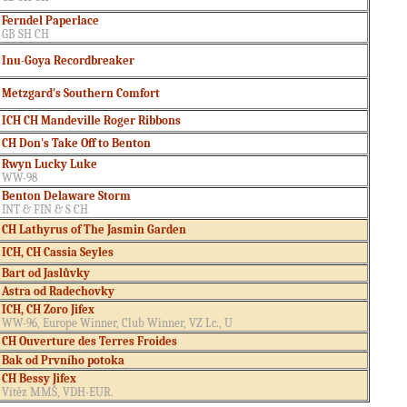
Ferndel Paperlace
GB SH CH
Inu-Goya Recordbreaker
Metzgard's Southern Comfort
ICH CH Mandeville Roger Ribbons
CH Don's Take Off to Benton
Rwyn Lucky Luke
WW-98
Benton Delaware Storm
INT
& FIN & S CH
CH Lathyrus of The Jasmin Garden
ICH, CH Cassia Seyles
Bart od Jaslůvky
Astra od Radechovky
ICH, CH Zoro Jifex
WW
-96, Europe Winner, Club Winner, VZ I.c., U
CH Ouverture des Terres Froides
Bak od Prvního potoka
CH Bessy Jifex
Vítěz MMŠ, VDH-EUR.