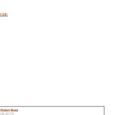
C.I.E.
Dalati Sioni
GB SH CH