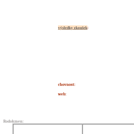
výsledky zkoušek
:
chovnost:
web:
Rodokmen: