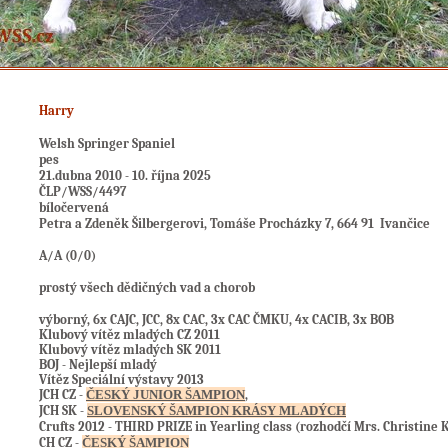
Harry
Welsh Springer Spaniel
pes
21.dubna 2010 - 10. října 2025
ČLP/WSS/4497
bíločervená
Petra a Zdeněk Šilbergerovi, Tomáše Procházky 7, 664 91 Ivančice
A/A (0/0)
prostý všech dědičných vad a chorob
výborný, 6x CAJC, JCC, 8
x CAC, 3x CAC ČMKU, 4x CACIB, 3x BOB
Klubový vítěz mladých CZ 2011
Klubový vítěz mladých SK 2011
BOJ - Nejlepší mladý
Vítěz Speciální výstavy 2013
JCH CZ -
ČESKÝ JUNIOR ŠAMPION
,
JCH SK -
SLOVENSKÝ ŠAMPION KRÁSY MLADÝCH
Crufts 2012 - THIRD PRIZE in Yearling class (rozhodčí Mrs. Christine
CH CZ -
ČESKÝ ŠAMPION