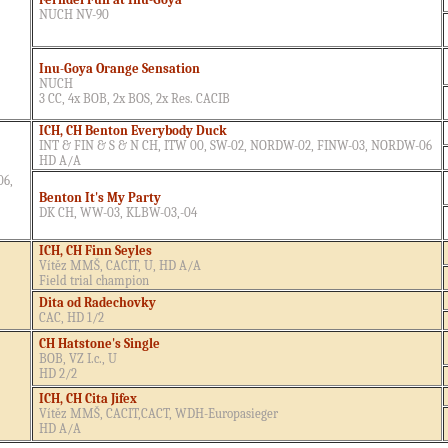
NUCH NV-90
Inu-Goya Orange Sensation
NUCH
3 CC, 4x BOB, 2x BOS, 2x Res. CACIB
ICH, CH Benton Everybody Duck
INT & FIN & S & N CH, ITW
00, SW-02, NORDW-02, FINW-03, NORDW-06
HD A/A
06,
Benton It's My Party
DK CH, WW-03, KLBW-03,-04
ICH, CH Finn Seyles
Vítěz MMŠ, CACIT, U, HD A/A
Field trial champion
Dita od Radechovky
CAC, HD 1/2
CH Hatstone's Single
BOB, VZ I.c., U
HD 2/2
ICH, CH Cita Jifex
Vítěz MMŠ, CACIT,CACT, WDH-Europasieger
HD A/A