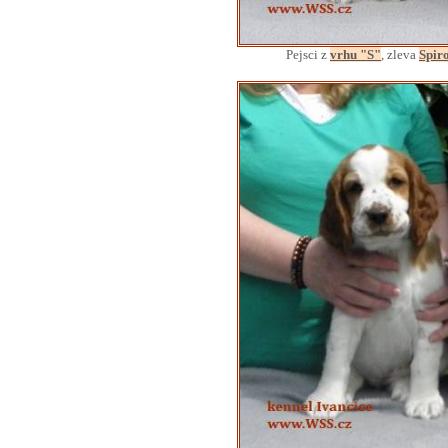
Pejsci z
vrhu "S"
, zleva
Spiro