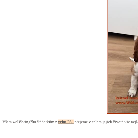
Všem welššpringřím štěňátkům z
vrhu "S"
přejeme v celém jejich životě vše nejle