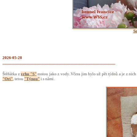
Se
2026-05-28
...........................................................................................................................
Štěňátka z
vrhu "S"
rostou jako z vody. Včera jim bylo už pět týdnů a je z nich
"Ori"
, tetou
"Týnou"
i s námi.