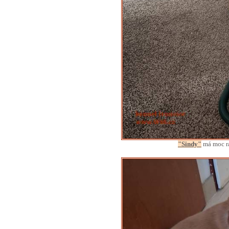
"Sindy"
má moc rá