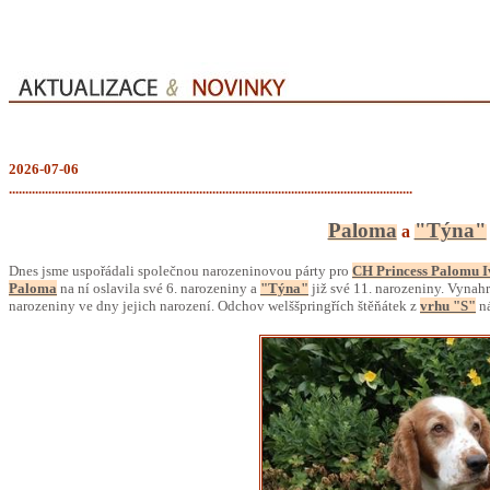
2026-07-06
...........................................................................................................................
Paloma
"Týna"
a
Dnes jsme uspořádali společnou narozeninovou párty pro
CH Princess Palomu I
Paloma
na ní oslavila své 6. narozeniny a
"Týna"
již své 11. narozeniny. Vynahr
narozeniny ve dny jejich narození. Odchov welššpringřích štěňátek z
vrhu "S"
n