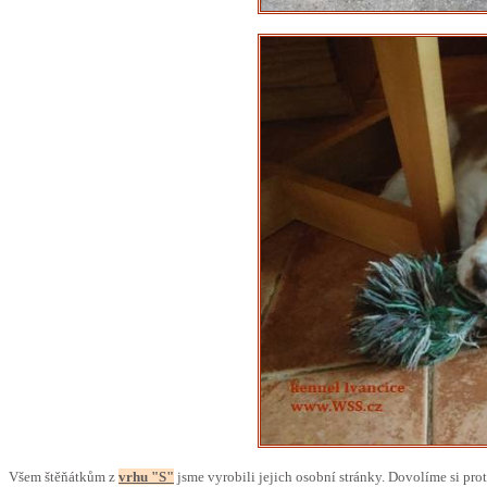
Všem štěňátkům z
vrhu "S"
jsme vyrobili jejich osobní stránky. Dovolíme si prot