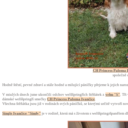
CH Princess Paloma 
společně 
Hodně štěstí, pevné zdraví a stále hodné a milující páníčky přejeme k jejich n
V miulých dnech jsme ukončili odchov welššpringřích štěňátek z
vrhu "S"
. Tři
dámské welššpringří smečky
CH Princess Paloma Ivančice
.
Všechna štěňátka jsou již v rodinách svých páníčků, se kterými určitě vytvoří n
Single Ivančice "Sindy"
je v rodině, která má s životem s welššpringršpanělem 