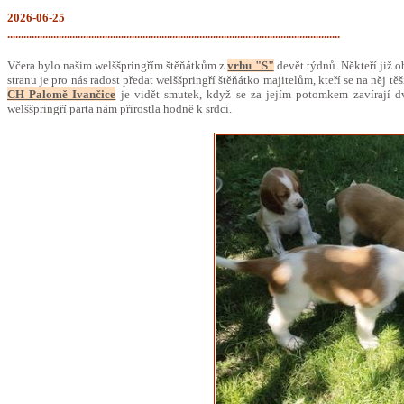
2026-06-25
...........................................................................................................................
Včera bylo našim welššpringřím štěňátkům z
vrhu "S"
devět týdnů. Někteří již o
stranu je pro nás radost předat welššpringří štěňátko majitelům, kteří se na něj 
CH Palomě Ivančice
je vidět smutek, když se za jejím potomkem zavírají dv
welššpringří parta nám přirostla hodně k srdci.