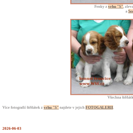
Fenky z
vrhu "S"
, zlev
a
Se
Všechna štěňát
Více fotografií štěňátek z
vrhu "S"
najdete v jejich
FOTOGALERII
.
2026-06-03