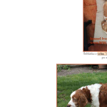
Štěňátka z
vrhu "
po 