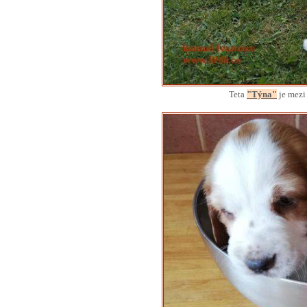
Teta
"Týna"
je mezi