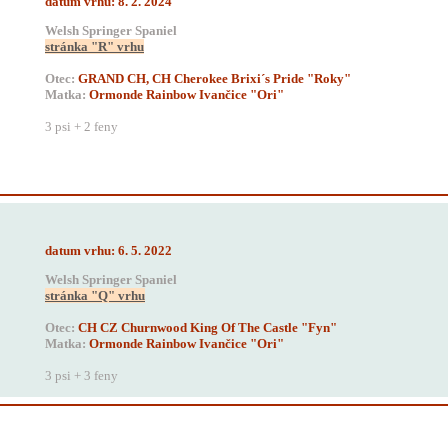
datum vrhu: 8. 2. 2024
Welsh Springer Spaniel
stránka "R" vrhu
Otec:
GRAND CH, CH Cherokee Brixi´s Pride "Roky"
Matka:
Ormonde Rainbow Ivančice "Ori"
3 psi + 2 feny
datum vrhu: 6. 5. 2022
Welsh Springer Spaniel
stránka "Q" vrhu
Otec:
CH CZ Churnwood King Of The Castle "Fyn"
Matka:
Ormonde Rainbow Ivančice "Ori"
3 psi + 3 feny