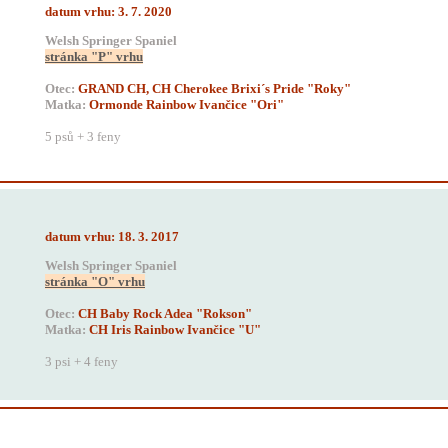
datum vrhu: 3. 7. 2020
Welsh Springer Spaniel
stránka "P" vrhu
Otec:
GRAND CH, CH Cherokee Brixi´s Pride "Roky"
Matka:
Ormonde Rainbow Ivančice "Ori"
5 psů + 3 feny
datum vrhu: 18. 3. 2017
Welsh Springer Spaniel
stránka "O" vrhu
Otec:
CH Baby Rock Adea "Rokson"
Matka:
CH Iris Rainbow Ivančice "U"
3 psi + 4 feny