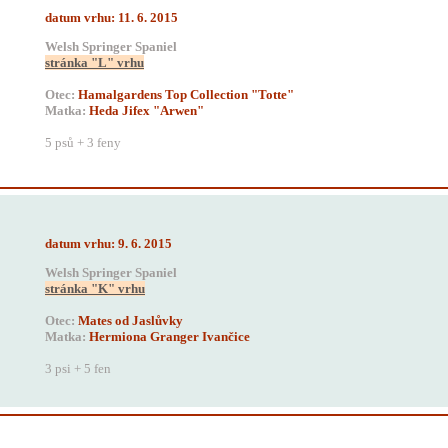
datum vrhu: 11. 6. 2015
Welsh Springer Spaniel
stránka "L" vrhu
Otec:
Hamalgardens Top Collection "Totte"
Matka:
Hed
a Jifex "Arwen"
5 psů + 3 feny
datum vrhu: 9. 6. 2015
Welsh Springer Spaniel
stránka "K" vrhu
Otec:
Mates od Jaslůvky
Matka:
Hermiona Granger Ivančice
3 psi + 5 fen