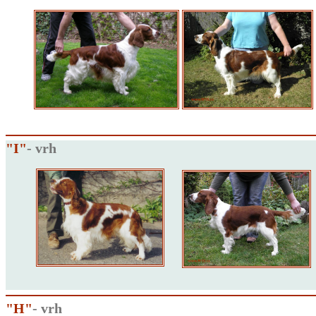
"I"
- vrh
"H"
- vrh